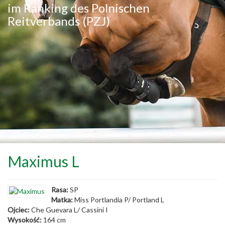
im Ranking des Polnischen
Reitverbands (PZJ)
Maximus L
Rasa:
SP
Matka:
Miss Portlandia P/ Portland L
Ojciec:
Che Guevara L/ Cassini I
Wysokość:
164 cm