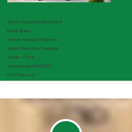
Tamagotchi
Rasse: Deutsches Sportpferd
Farbe: Braun
Mutter: Kalahari/ Kingston
Vater:Tinka's Boy/ Zuidpool
Größe- 170 cm
Geboren am 07.04.2025
Der Preis: a. A.