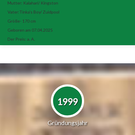
Mutter: Kalahari/ Kingston
Vater:Tinka's Boy/ Zuidpool
Größe- 170 cm
Geboren am 07.04.2025
Der Preis: a. A.
1999
Gründungsjahr