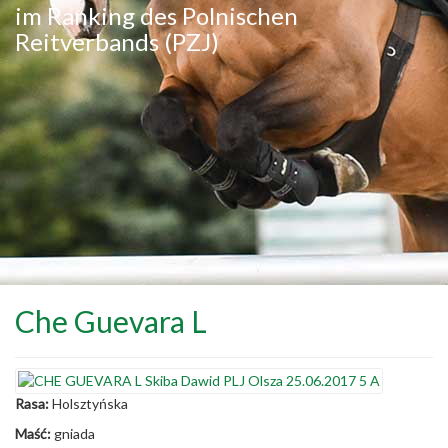
im Ranking des Polnischen
Reitverbands (PZJ)
Che Guevara L
Rasa:
Holsztyńska
Maść:
gniada