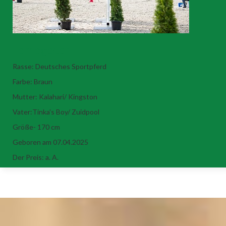
Tamagotchi
Rasse: Deutsches Sportpferd
Farbe: Braun
Mutter: Kalahari/ Kingston
Vater:Tinka's Boy/ Zuidpool
Größe- 170 cm
Geboren am 07.04.2025
Der Preis: a. A.