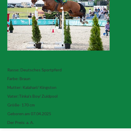
Tamagotchi
Rasse: Deutsches Sportpferd
Farbe: Braun
Mutter: Kalahari/ Kingston
Vater:Tinka's Boy/ Zuidpool
Größe- 170 cm
Geboren am 07.04.2025
Der Preis: a. A.