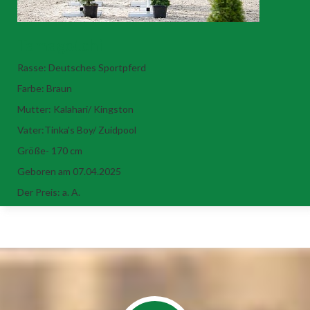
Tamagotchi
Rasse: Deutsches Sportpferd
Farbe: Braun
Mutter: Kalahari/ Kingston
Vater:Tinka's Boy/ Zuidpool
Größe- 170 cm
Geboren am 07.04.2025
Der Preis: a. A.