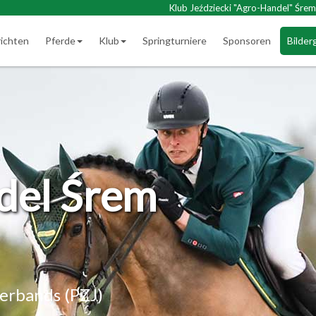
Klub Jeździecki "Agro-Handel" Śrem
ichten
Pferde
Klub
Springturniere
Sponsoren
Bilder
del Śrem
verbands (PZJ)