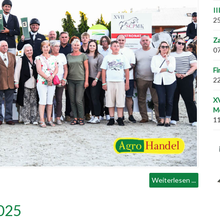
II
25
Za
07
Fi
22
XV
M
11
Weiterlesen ...
2025