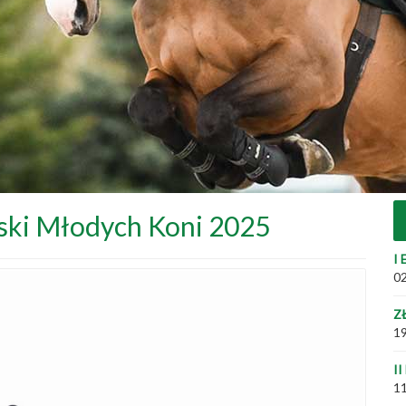
ski Młodych Koni 2025
I 
02
Z
19
II
11