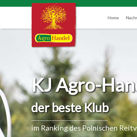
Home
Nachr
KJ Agro-Han
der beste Klub
im Ranking des Polnischen Reit