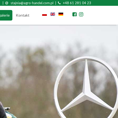
|
stajnia@agro-handel.com.pl |
+48 61 281 04 23
galerie
Kontakt