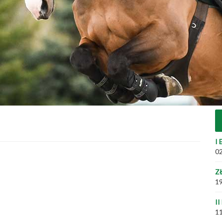
I 
02
Z
19
II
11