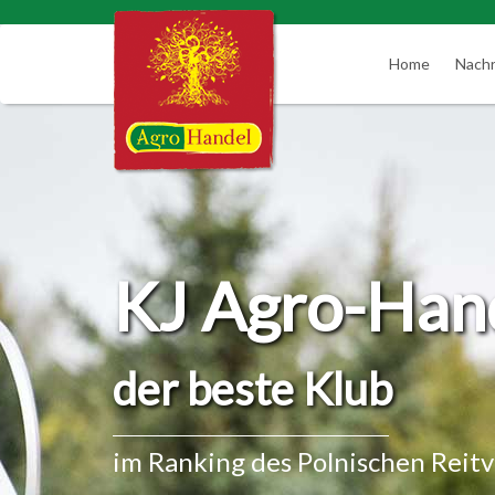
Home
Nachr
KJ Agro-Han
der beste Klub
im Ranking des Polnischen Reit