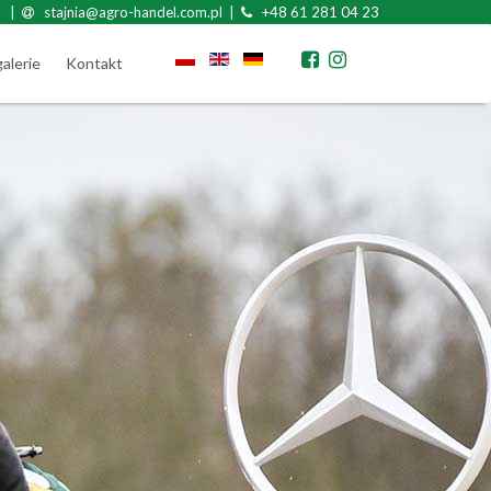
|
stajnia@agro-handel.com.pl |
+48 61 281 04 23
galerie
Kontakt