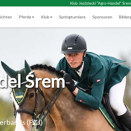
Klub Jeździecki "Agro-Handel" Śrem
ichten
Pferde
Klub
Springturniere
Sponsoren
Bilder
del Śrem
verbands (PZJ)