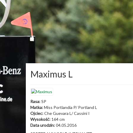
Maximus L
Rasa:
SP
Matka:
Miss Portlandia P/ Portland L
Ojciec:
Che Guevara L/ Cassini I
Wysokość:
164 cm
Data urodzin:
04.05.2016