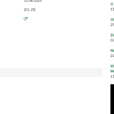
31.08.2025
II
11
ZO, ZR
II
25
Za
07
Fi
22
XV
M
11