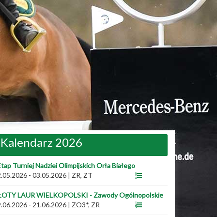
Kalendarz 2026
Etap Turniej Nadziei Olimpijskich Orła Białego
.05.2026 - 03.05.2026
|
ZR, ZT
ŁOTY LAUR WIELKOPOLSKI - Zawody Ogólnopolskie
.06.2026 - 21.06.2026
|
ZO3*, ZR