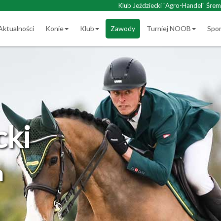
Klub Jeździecki "Agro-Handel" Śrem
Aktualności
Konie
Klub
Zawody
Turniej NOOB
Spo
cki
m