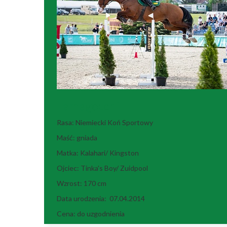
Tamagotchi
Rasa: Niemiecki Koń Sportowy
Maść: gniada
Matka: Kalahari/ Kingston
Ojciec: Tinka's Boy/ Zuidpool
Wzrost: 170 cm
Data urodzenia: 07.04.2014
Cena: do uzgodnienia