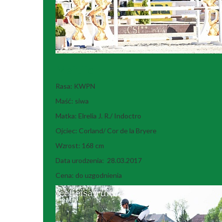
Maitiid
Rasa: KWPN
Maść: siwa
Matka: Elrelia J. R./ Indoctro
Ojciec: Corland/ Cor de la Bryere
Wzrost: 168 cm
Data urodzenia: 28.03.2017
Cena: do uzgodnienia