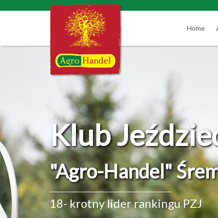
Home
Klub Jeździe
"Agro-Handel" Śre
18- krotny lider rankingu PZJ