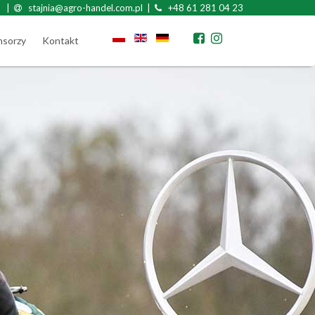
|
stajnia@agro-handel.com.pl |
+48 61 281 04 23
nsorzy
Kontakt