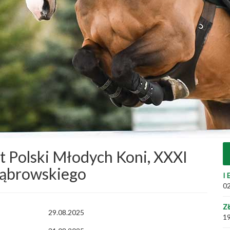
 Polski Młodych Koni, XXXI
Dąbrowskiego
I 
02
Z
29.08.2025
19