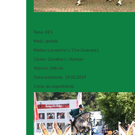
La Coruna L
Rasa: AES
Maść: gniada
Matka: Lanzarote L/ Che Guevara L
Ojciec: Zanzibar L/ Kannan
Wzrost: 168 cm
Data urodzenia: 19.02.2019
Cena: do uzgodnienia