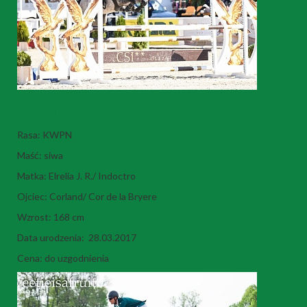
Maitiid
Rasa: KWPN
Maść: siwa
Matka: Elrelia J. R./ Indoctro
Ojciec: Corland/ Cor de la Bryere
Wzrost: 168 cm
Data urodzenia: 28.03.2017
Cena: do uzgodnienia