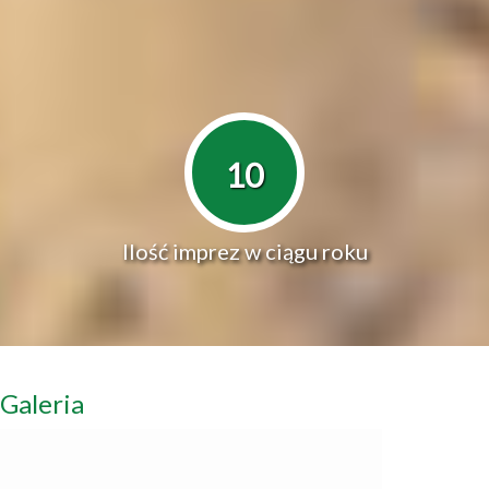
10
Ilość imprez w ciągu roku
Galeria