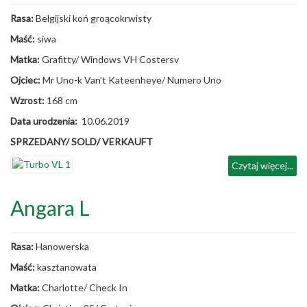
Rasa:
Belgijski koń groącokrwisty
Maść:
siwa
Matka:
Grafitty/ Windows VH Costersv
Ojciec:
Mr Uno-k Van’t Kateenheye/ Numero Uno
Wzrost:
168 cm
Data urodzenia:
10.06.2019
SPRZEDANY/ SOLD/ VERKAUFT
Czytaj więcej...
Angara L
Rasa:
Hanowerska
Maść:
kasztanowata
Matka:
Charlotte/ Check In