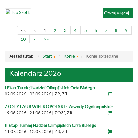
Czytaj więcej...
<<
<
1
2
3
4
5
6
7
8
9
10
>
>>
Jesteś tutaj:
Start
Konie
Konie sprzedane
Kalendarz 2026
I Etap Turniej Nadziei Olimpijskich Orła Białego
02.05.2026 - 03.05.2026
|
ZR, ZT
ZŁOTY LAUR WIELKOPOLSKI - Zawody Ogólnopolskie
19.06.2026 - 21.06.2026
|
ZO3*, ZR
II Etap Turniej Nadziei Olimpijskich Orła Białego
11.07.2026 - 12.07.2026
|
ZR, ZT