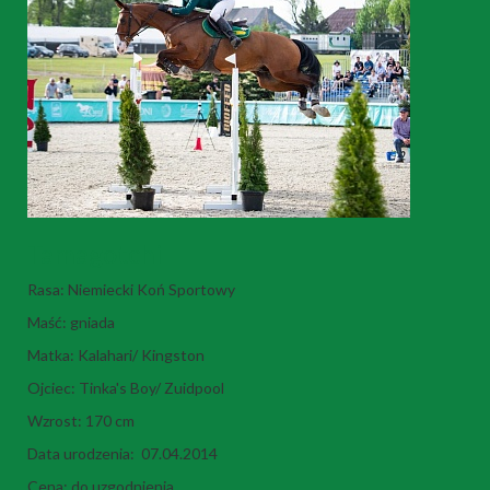
Tamagotchi
Rasa: Niemiecki Koń Sportowy
Maść: gniada
Matka: Kalahari/ Kingston
Ojciec: Tinka's Boy/ Zuidpool
Wzrost: 170 cm
Data urodzenia: 07.04.2014
Cena: do uzgodnienia