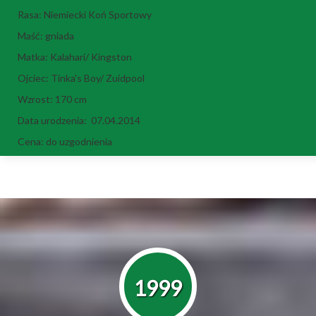
Rasa: Niemiecki Koń Sportowy
Maść: gniada
Matka: Kalahari/ Kingston
Ojciec: Tinka's Boy/ Zuidpool
Wzrost: 170 cm
Data urodzenia: 07.04.2014
Cena: do uzgodnienia
1999