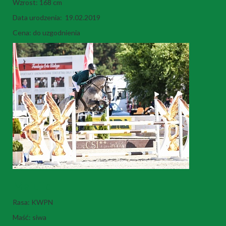
Wzrost: 168 cm
Data urodzenia: 19.02.2019
Cena: do uzgodnienia
Maitiid
Rasa: KWPN
Maść: siwa