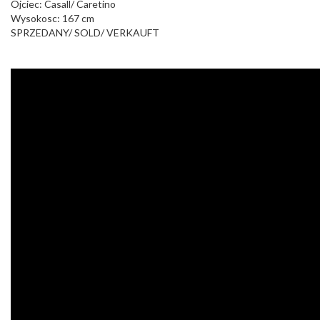
Ojciec: Casall/ Caretino
Wysokosc: 167 cm
SPRZEDANY/ SOLD/ VERKAUFT