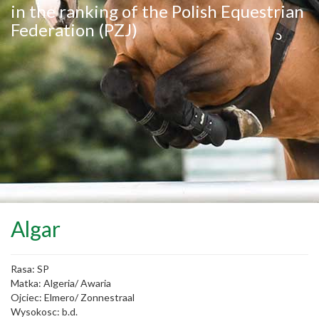
in the ranking of the Polish Equestrian
Federation (PZJ)
Algar
Rasa: SP
Matka: Algeria/ Awaria
Ojciec: Elmero/ Zonnestraal
Wysokosc: b.d.