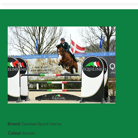
Horses for sale
Tamagotchi
Breed:
German Sport Horse
Colour:
brown