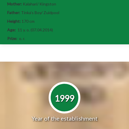
Mother:
Kalahari/ Kingston
Father:
Tinka's Boy/ Zuidpool
Height:
170 cm
Age:
11 y. o. (07.04.2014)
Prize:
o. r.
1999
Year of the establishment