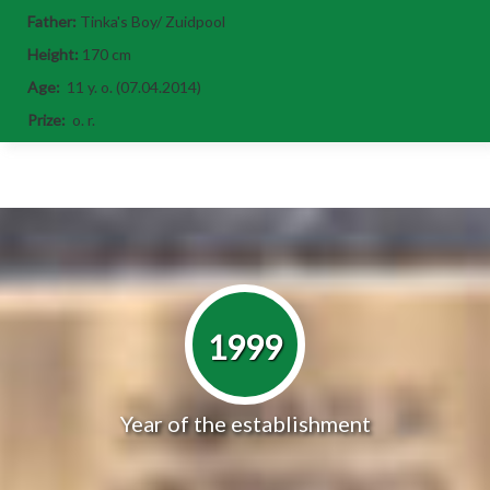
Father:
Tinka's Boy/ Zuidpool
Height:
170 cm
Age:
11 y. o. (07.04.2014)
Prize:
o. r.
1999
Year of the establishment