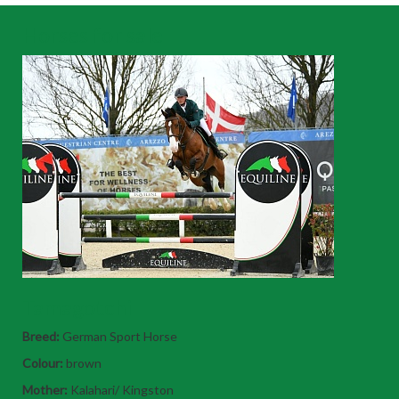
Horses for sale
Tamagotchi
Breed:
German Sport Horse
Colour:
brown
Mother:
Kalahari/ Kingston