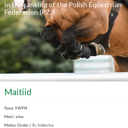
in the ranking of the Polish Equestrian
Federation (PZJ)
Maitiid
Rasa: KWPN
Maść: siwa
Matka: Elrelia J. R./ Indoctro