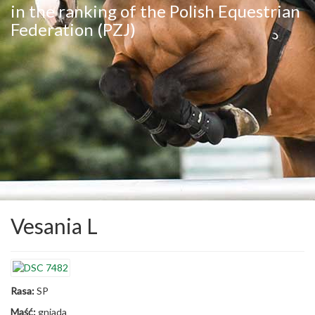
in the ranking of the Polish Equestrian
Federation (PZJ)
Vesania L
Rasa:
SP
Maść:
gniada