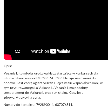
Opis:
Vesania L, to młoda, urodziwa klacz startująca w konkursach dla
młodych koni, również MPMK i SCPMK. Nadaje się również do
hodowli. Jest córką ogiera Vulkan L- ojca wielu wspaniałych koni, w
tym utytułowanego La Vulkano L. Vesania L ma podobny
temperament do Vulkano L oraz styl skoku. Klacz jest
zdrowa. Atrakcyjna cena.
Numery do kontaktu: 792890044, 607076511.