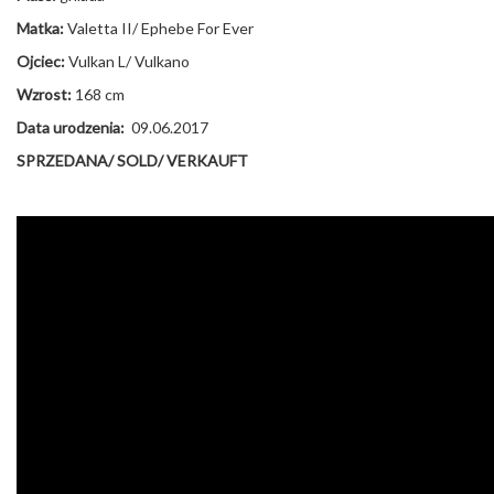
Matka:
Valetta II/ Ephebe For Ever
Ojciec:
Vulkan L/ Vulkano
Wzrost:
168 cm
Data urodzenia:
09.06.2017
SPRZEDANA/ SOLD/ VERKAUFT