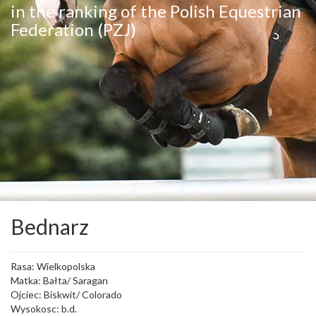
in the ranking of the Polish Equestrian
Federation (PZJ)
Bednarz
Rasa: Wielkopolska
Matka: Bałta/ Saragan
Ojciec: Biskwit/ Colorado
Wysokosc: b.d.